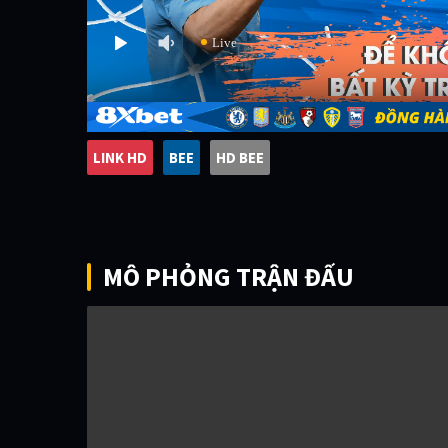
LINK HD
BEE
HD BEE
MÔ PHỎNG TRẬN ĐẤU