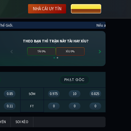
CƯỢC 8XBET
NHÀ CÁI UY TÍN
u Trên Toàn Thế Giới. Nếu anh em gặp tình trạng không vào đư
THEO BẠN THÌ TRẬN NÀY TÀI HAY XỈU?
TÀI 0%
XỈU 0%
PHẠT GÓC
0.85
0.975
10
0.825
SỚM
0.11
0
0
0
FT
YẾN
SOI KÈO