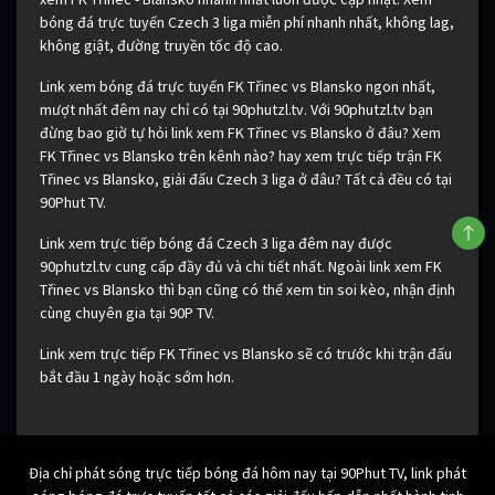
bóng đá trực tuyến Czech 3 liga miễn phí nhanh nhất, không lag,
không giật, đường truyền tốc độ cao.
Link xem bóng đá trực tuyến FK Třinec vs Blansko ngon nhất,
mượt nhất đêm nay chỉ có tại 90phutzl.tv. Với 90phutzl.tv bạn
đừng bao giờ tự hỏi link xem FK Třinec vs Blansko ở đâu? Xem
FK Třinec vs Blansko trên kênh nào? hay xem trực tiếp trận FK
Třinec vs Blansko, giải đấu Czech 3 liga ở đâu? Tất cả đều có tại
90Phut TV.
Link xem trực tiếp bóng đá Czech 3 liga đêm nay được
90phutzl.tv cung cấp đầy đủ và chi tiết nhất. Ngoài link xem FK
Třinec vs Blansko thì bạn cũng có thể xem tin soi kèo, nhận định
cùng chuyên gia tại 90P TV.
Link xem trực tiếp FK Třinec vs Blansko sẽ có trước khi trận đấu
bắt đầu 1 ngày hoặc sớm hơn.
Địa chỉ phát sóng trực tiếp bóng đá hôm nay tại 90Phut TV, link phát