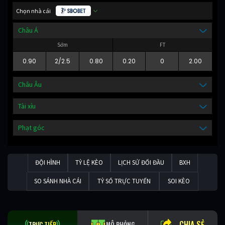
Chọn nhà cái
Châu Á
Sớm
FT
0.90
2/2.5
0.80
0.20
0
2.00
Châu Âu
Tài xỉu
Phạt góc
ĐỘI HÌNH
TỶ LỆ KÈO
LỊCH SỬ ĐỐI ĐẦU
BXH
SO SÁNH NHÀ CÁI
TỶ SỐ TRỰC TUYẾN
SOI KÈO
CHIA SẺ
TRỰC TIẾP
MÔ PHỎNG