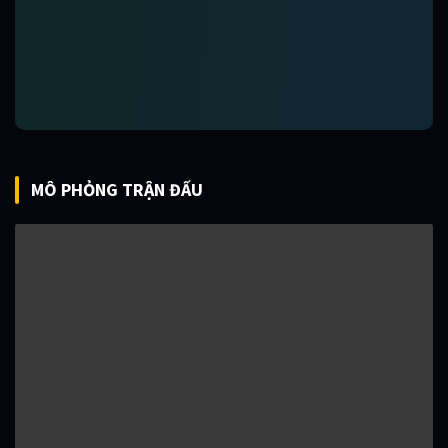
MÔ PHỎNG TRẬN ĐẤU