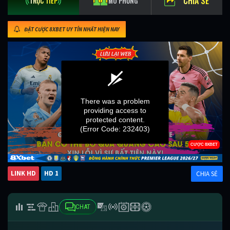
CHIA SẺ
TRỰC TIẾP
MÔ PHỎNG
ĐẶT CƯỢC 8XBET UY TÍN NHẤT HIỆN NAY
LINK HD
HD 1
CHIA SẺ
CHAT