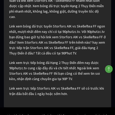
tuần và link xem Storfors AIK - Skelleftea FF nhanh nhất luôn
được cập nhật. Xem bóng đá trực tuyến Hạng 2 Thụy Điển miễn
phí nhanh nhất, không lag, không giật, đường truyền tốc độ
cao.
Link xem bóng đá trực tuyến Storfors AIK vs Skelleftea FF ngon
nhất, mượt nhất đêm nay chỉ có tại 90phutzc.tv. Với 90phutzc.tv
bạn đừng bao giờ tự hỏi link xem Storfors AIK vs Skelleftea FF ở
đâu? Xem Storfors AIK vs Skelleftea FF trên kênh nào? hay xem
trực tiếp trận Storfors AIK vs Skelleftea FF, giải đấu Hạng 2
Thụy Điển ở đâu? Tất cả đều có tại 90Phut TV.
Link xem trực tiếp bóng đá Hạng 2 Thụy Điển đêm nay được
90phutzc.tv cung cấp đầy đủ và chi tiết nhất. Ngoài link xem
Storfors AIK vs Skelleftea FF thì bạn cũng có thể xem tin soi
kèo, nhận định cùng chuyên gia tại 90P TV.
Link xem trực tiếp Storfors AIK vs Skelleftea FF sẽ có trước khi
trận đấu bắt đầu 1 ngày hoặc sớm hơn.