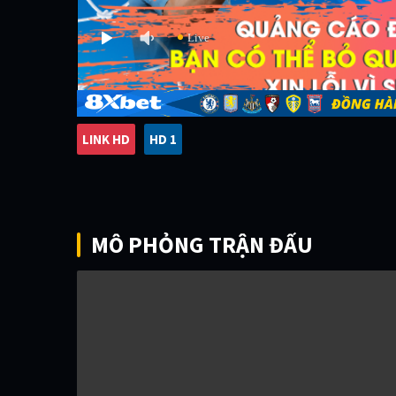
LINK HD
HD 1
MÔ PHỎNG TRẬN ĐẤU