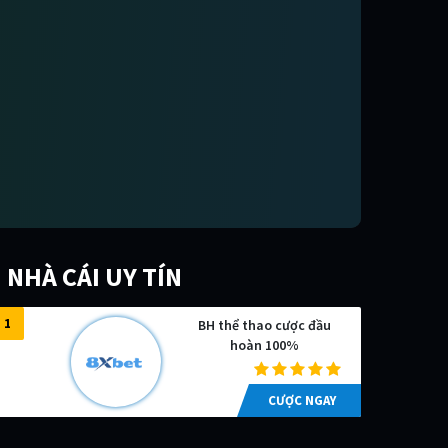
NHÀ CÁI UY TÍN
1
BH thể thao cược đầu
hoàn 100%
CƯỢC NGAY