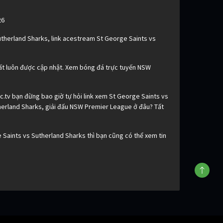
26
Sutherland Sharks, link acestream St George Saints vs
hất luôn được cập nhật. Xem bóng đá trực tuyến NSW
c.tv bạn đừng bao giờ tự hỏi link xem St George Saints vs
herland Sharks, giải đấu NSW Premier League ở đâu? Tất
 Saints vs Sutherland Sharks thì bạn cũng có thể xem tin