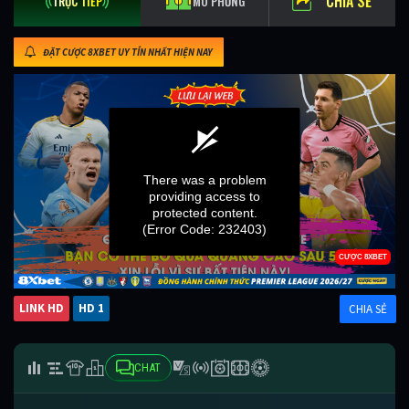
CHIA SẺ
TRỰC TIẾP
MÔ PHỎNG
ĐẶT CƯỢC 8XBET UY TÍN NHẤT HIỆN NAY
LINK HD
HD 1
CHIA SẺ
CHAT