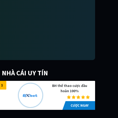
NHÀ CÁI UY TÍN
1
BH thể thao cược đầu
hoàn 100%
CƯỢC NGAY