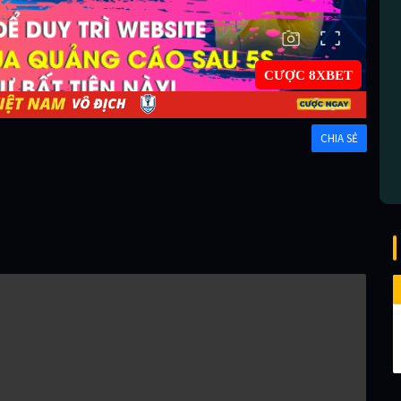
CHIA SẺ