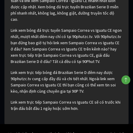
tuần và link xem Sampaio Correa - Iguatu CE nhanh nhất luôn
được cập nhật. Xem bóng đá trực tuyến Brazilian Serie D miễn
phí nhanh nhất, không lag, không giật, đường truyền tốc độ
cao.
Link xem bóng đá trực tuyến Sampaio Correa vs Iguatu CE ngon
nhất, mượt nhất đêm nay chỉ có tại 90phutzc.tv. Với 90phutzc.tv
bạn đừng bao giờ tự hỏi link xem Sampaio Correa vs Iguatu CE
ở đâu? Xem Sampaio Correa vs Iguatu CE trên kênh nào? hay
xem trực tiếp trận Sampaio Correa vs Iguatu CE, giải đấu
Brazilian Serie D ở đâu? Tất cả đều có tại 90Phut TV.
Link xem trực tiếp bóng đá Brazilian Serie D đêm nay được
90phutzc.tv cung cấp đầy đủ và chi tiết nhất. Ngoài link xem
Sampaio Correa vs Iguatu CE thì bạn cũng có thể xem tin soi
kèo, nhận định cùng chuyên gia tại 90P TV.
Link xem trực tiếp Sampaio Correa vs Iguatu CE sẽ có trước khi
trận đấu bắt đầu 1 ngày hoặc sớm hơn.