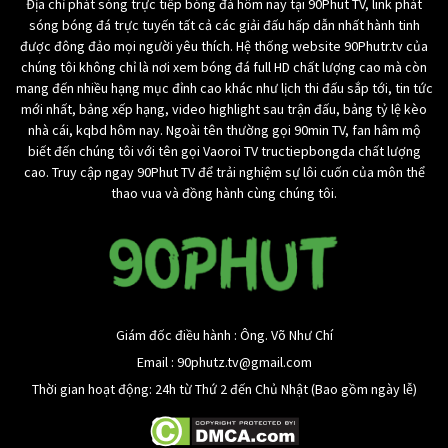
Địa chỉ phát sóng trực tiếp bóng đá hôm nay tại 90Phut TV, link phát
sóng bóng đá trực tuyến tất cả các giải đấu hấp dẫn nhất hành tinh
được đông đảo mọi người yêu thích. Hệ thống website 90Phutr.tv của
chúng tôi không chỉ là nơi xem bóng đá full HD chất lượng cao mà còn
mang đến nhiều hạng mục đỉnh cao khác như lịch thi đấu sắp tới, tin tức
mới nhất, bảng xếp hạng, video highlight sau trận đấu, bảng tỷ lệ kèo
nhà cái, kqbd hôm nay. Ngoài tên thường gọi 90min TV, fan hâm mộ
biết đến chúng tôi với tên gọi Vaoroi TV tructiepbongda chất lượng
cao. Truy cập ngay 90Phut TV để trải nghiệm sự lôi cuốn của môn thể
thao vua và đồng hành cùng chúng tôi.
Giám đốc điều hành : Ông. Võ Như Chí
Email :
90phutz.tv@gmail.com
Thời gian hoạt động: 24h từ Thứ 2 đến Chủ Nhật (Bao gồm ngày lễ)