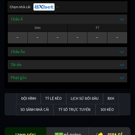
Chọn nhà cái
Châu Á
Sớm
FT
-
-
-
-
-
-
Châu Âu
Tài xỉu
Phạt góc
ĐỘI HÌNH
TỶ LỆ KÈO
LỊCH SỬ ĐỐI ĐẦU
BXH
SO SÁNH NHÀ CÁI
TỶ SỐ TRỰC TUYẾN
SOI KÈO