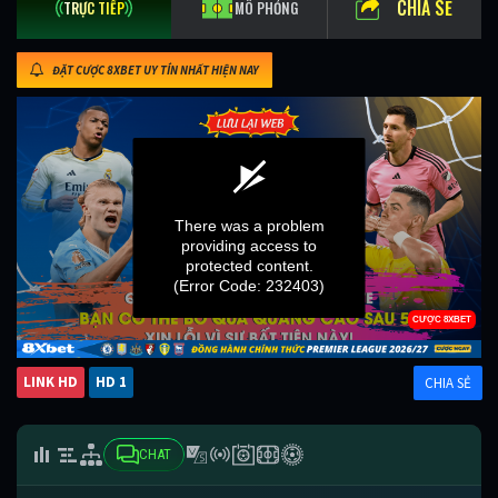
CHIA SẺ
TRỰC TIẾP
MÔ PHỎNG
ĐẶT CƯỢC 8XBET UY TÍN NHẤT HIỆN NAY
LINK HD
HD 1
CHIA SẺ
CHAT