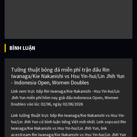
BÌNH LUẬN
Tường thuật bóng đá miễn phí trận đấu Rin
Iwanaga/Kie Nakanishi vs Hsu Yin-hui/Lin Jhih Yun
- Indonesia Open, Women Doubles
Link xem trực tiếp Rin Iwanaga/Kie Nakanishi - Hsu Yin-hui/Lin
Jhih Yun miễn phí hôm nay giải đấu Indonesia Open, Women
Doubles vào lúc 02/06, ngày 02/06/2026
Link tường thuật trực tiếp Rin Iwanaga/Kie Nakanishi vs Hsu Yin-
hui/Lin Jhih Yun có bình luận tiếng Việt mới nhất. Link sopcast Rin
Iwanaga/Kie Nakanishi vs Hsu Yin-hui/Lin Jhih Yun, link
acestream Rin Iwanaga/Kie Nakanishi vs Hsu Yin-hui/Lin Jhih Yun