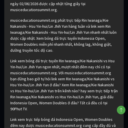
ngày 02/06/2026 được cập nhật từng giây tại
musiceducationsummit.org.
musiceducationsummit.org phát trực tiếp Rin Iwanaga/Kie
Nakanishi - Hsu Yin-hui/Lin Jhih Yun hàng tuần và link xem Rin
Iwanaga/Kie Nakanishi - Hsu Yin-hui/Lin Jhih Yun nhanh nhất luôn
được cập nhật. Xem bóng đá trực tuyến Indonesia Open,
Women Doubles miễn phí nhanh nhất, không lag, không giật,
đường truyền tốc độ cao.
Link xem bóng đá trực tuyến Rin Iwanaga/Kie Nakanishi vs Hsu
Yin-hui/Lin Jhih Yun ngon nhất, mượt nhất đêm nay chỉ có tại
musiceducationsummit.org. Với musiceducationsummit.org
bạn đừng bao giờ tự hỏi link xem Rin Iwanaga/Kie Nakanishi vs
Hsu Yin-hui/Lin Jhih Yun ở đâu? Xem Rin Iwanaga/Kie Nakanishi
vs Hsu Yin-hui/Lin Jhih Yun trên kênh nào? hay xem trực tiếp trận
Rin Iwanaga/Kie Nakanishi vs Hsu Yin-hui/Lin Jhih Yun, giải đấu
Indonesia Open, Women Doubles ở đâu? Tất cả đều có tại
90Phut TV.
Link xem trực tiếp bóng đá Indonesia Open, Women Doubles
đêm nay được musiceducationsummit.org cung cấp đầy đủ và