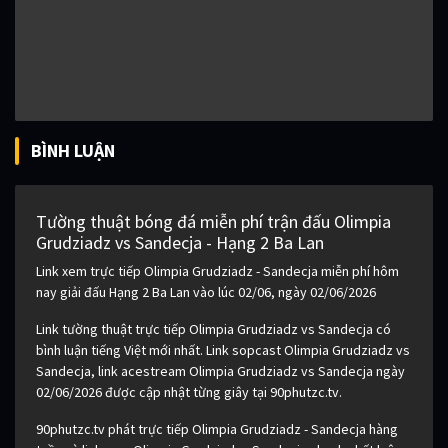
BÌNH LUẬN
Tường thuật bóng đá miễn phí trận đấu Olimpia
Grudziadz vs Sandecja - Hạng 2 Ba Lan
Link xem trực tiếp Olimpia Grudziadz - Sandecja miễn phí hôm
nay giải đấu Hạng 2 Ba Lan vào lúc 02/06, ngày 02/06/2026
Link tường thuật trực tiếp Olimpia Grudziadz vs Sandecja có
bình luận tiếng Việt mới nhất. Link sopcast Olimpia Grudziadz vs
Sandecja, link acestream Olimpia Grudziadz vs Sandecja ngày
02/06/2026 được cập nhật từng giây tại 90phutzc.tv.
90phutzc.tv phát trực tiếp Olimpia Grudziadz - Sandecja hàng