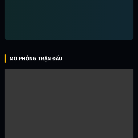
MÔ PHỎNG TRẬN ĐẤU