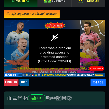
CHIA SẺ
TRỰC TIẾP
MÔ PHỎNG
ĐẶT CƯỢC 8XBET UY TÍN NHẤT HIỆN NAY
LINK HD
HD 1
CHIA SẺ
CHAT