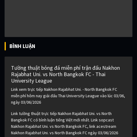
BÌNH LUẬN
Tường thuật bóng đá miễn phí trận đấu Nakhon
Rajabhat Uni. vs North Bangkok FC - Thai
University League
Link xem trực tiếp Nakhon Rajabhat Uni. - North Bangkok FC
miễn phí hôm nay giải đấu Thai University League vào lúc 03/06,
ngày 03/06/2026
Link tường thuật trực tiếp Nakhon Rajabhat Uni. vs North
Bangkok FC có bình luận tiếng Việt mới nhất. Link sopcast
Nakhon Rajabhat Uni. vs North Bangkok FC, link acestream
Nakhon Rajabhat Uni. vs North Bangkok FC ngày 03/06/2026