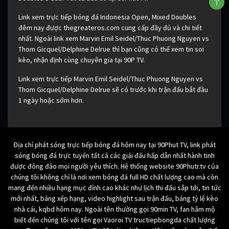
Link xem trực tiếp bóng đá Indonesia Open, Mixed Doubles
đêm nay được thegreateros.com cung cấp đầy đủ và chi tiết
nhất. Ngoài link xem Marvin Emil Seidel/Thuc Phuong Nguyen vs
Thom Gicquel/Delphine Delrue thì bạn cũng có thể xem tin soi
kèo, nhận định cùng chuyên gia tại 90P TV.
Link xem trực tiếp Marvin Emil Seidel/Thuc Phuong Nguyen vs
Thom Gicquel/Delphine Delrue sẽ có trước khi trận đấu bắt đầu
1 ngày hoặc sớm hơn.
Địa chỉ phát sóng trực tiếp bóng đá hôm nay tại 90Phut TV, link phát
sóng bóng đá trực tuyến tất cả các giải đấu hấp dẫn nhất hành tinh
được đông đảo mọi người yêu thích. Hệ thống website 90Phutr.tv của
chúng tôi không chỉ là nơi xem bóng đá full HD chất lượng cao mà còn
mang đến nhiều hạng mục đỉnh cao khác như lịch thi đấu sắp tới, tin tức
mới nhất, bảng xếp hạng, video highlight sau trận đấu, bảng tỷ lệ kèo
nhà cái, kqbd hôm nay. Ngoài tên thường gọi 90min TV, fan hâm mộ
biết đến chúng tôi với tên gọi Vaoroi TV tructiepbongda chất lượng