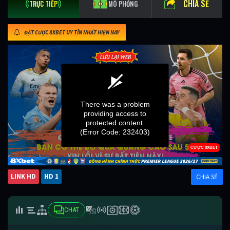
CHIA SẺ
TRỰC TIẾP
MÔ PHỎNG
ĐẶT CƯỢC 8XBET UY TÍN NHẤT HIỆN NAY
LINK HD
HD 1
CHIA SẺ
CHAT