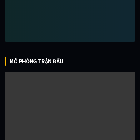
MÔ PHỎNG TRẬN ĐẤU