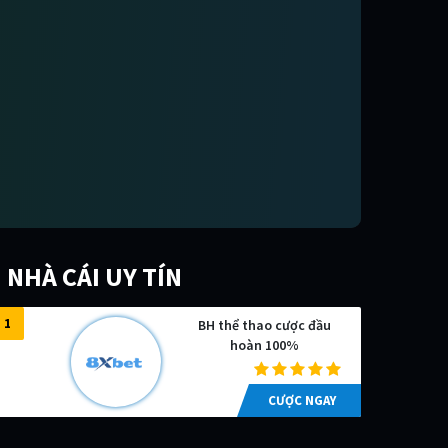
NHÀ CÁI UY TÍN
1
BH thể thao cược đầu
hoàn 100%
CƯỢC NGAY