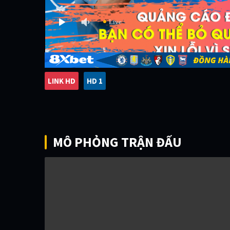
LINK HD
HD 1
MÔ PHỎNG TRẬN ĐẤU