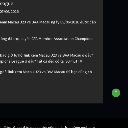
League
 05/06/2026
estream Macau U23 vs BAA Macau ngày 05/06/2026 được cập
m bóng đá trực tuyến CFA Member Association Champions
 bao giờ tự hỏi link xem Macau U23 vs BAA Macau ở đâu?
ions League ở đâu? Tất cả đều có tại 90Phut TV.
goài link xem Macau U23 vs BAA Macau thì bạn cũng có
tinh được đông đảo mọi người yêu thích. Hệ thống website