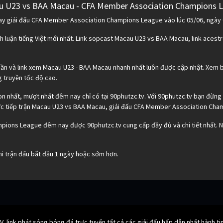
au U23 vs BAA Macau - CFA Member Association Champions 
nay giải đấu CFA Member Association Champions League vào lúc 05/06, ngày
nh luận tiếng Việt mới nhất. Link sopcast Macau U23 vs BAA Macau, link ac
tuần và link xem Macau U23 - BAA Macau nhanh nhất luôn được cập nhật. Xe
 truyền tốc độ cao.
 nhất, mượt nhất đêm nay chỉ có tại 90phutzc.tv. Với 90phutzc.tv bạn đừng
 tiếp trận Macau U23 vs BAA Macau, giải đấu CFA Member Association Champ
pions League đêm nay được 90phutzc.tv cung cấp đầy đủ và chi tiết nhất. N
hi trận đấu bắt đầu 1 ngày hoặc sớm hơn.
TV, link phát sóng bóng đá trực tuyến tất cả các giải đấu hấp dẫn nhất hành 