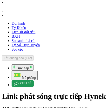
-
-
-
-
Đội hình
Tỷ lệ kèo
Lịch sử đối đầu
BXH
So sánh nhà cái
Tỷ Số Trực Tuyến
Soi kèo
Tắt quảng cáo (111)
Trực tiếp
Mô phỏng
CHIA SẺ
Link phát sóng trực tiếp Hynek