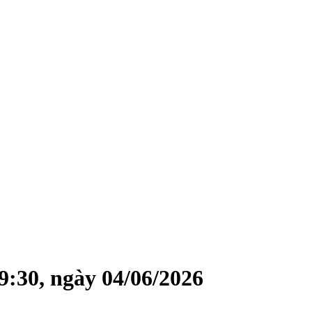
9:30, ngày 04/06/2026