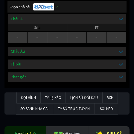
Chọn nhà cái
Châu Á
Sớm
FT
-
-
-
-
-
-
Châu Âu
Tài xỉu
Phạt góc
ĐỘI HÌNH
TỶ LỆ KÈO
LỊCH SỬ ĐỐI ĐẦU
BXH
SO SÁNH NHÀ CÁI
TỶ SỐ TRỰC TUYẾN
SOI KÈO