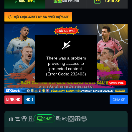
CHIA SẺ
TRỰC TIẾP
MÔ PHỎNG
ĐẶT CƯỢC 8XBET UY TÍN NHẤT HIỆN NAY
LINK HD
HD 1
CHIA SẺ
CHAT