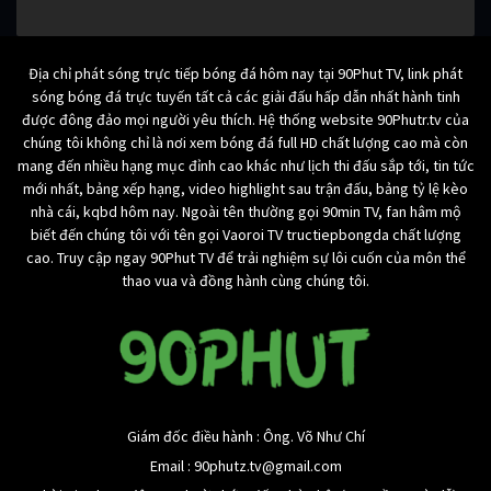
Địa chỉ phát sóng trực tiếp bóng đá hôm nay tại 90Phut TV, link phát
sóng bóng đá trực tuyến tất cả các giải đấu hấp dẫn nhất hành tinh
được đông đảo mọi người yêu thích. Hệ thống website 90Phutr.tv của
chúng tôi không chỉ là nơi xem bóng đá full HD chất lượng cao mà còn
mang đến nhiều hạng mục đỉnh cao khác như lịch thi đấu sắp tới, tin tức
mới nhất, bảng xếp hạng, video highlight sau trận đấu, bảng tỷ lệ kèo
nhà cái, kqbd hôm nay. Ngoài tên thường gọi 90min TV, fan hâm mộ
biết đến chúng tôi với tên gọi Vaoroi TV tructiepbongda chất lượng
cao. Truy cập ngay 90Phut TV để trải nghiệm sự lôi cuốn của môn thể
thao vua và đồng hành cùng chúng tôi.
Giám đốc điều hành : Ông. Võ Như Chí
Email :
90phutz.tv@gmail.com