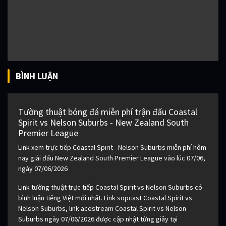
BÌNH LUẬN
Tường thuật bóng đá miễn phí trận đấu Coastal
Spirit vs Nelson Suburbs - New Zealand South
Premier League
Link xem trực tiếp Coastal Spirit - Nelson Suburbs miễn phí hôm
nay giải đấu New Zealand South Premier League vào lúc 07/06,
ngày 07/06/2026
Link tường thuật trực tiếp Coastal Spirit vs Nelson Suburbs có
bình luận tiếng Việt mới nhất. Link sopcast Coastal Spirit vs
Nelson Suburbs, link acestream Coastal Spirit vs Nelson
Suburbs ngày 07/06/2026 được cập nhật từng giây tại