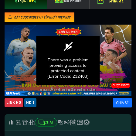
CHIA SẺ
TRỰC TIẾP
MÔ PHỎNG
ĐẶT CƯỢC 8XBET UY TÍN NHẤT HIỆN NAY
LINK HD
HD 1
CHIA SẺ
CHAT