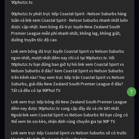
90phutzc.tv.
90phutzc.tv phát trực tiếp Coastal Spirit - Nelson Suburbs hàng
tuần và link xem Coastal Spirit - Nelson Suburbs nhanh nhất luôn
được cập nhật. Xem bóng đá trực tuyến New Zealand South
Premier League miễn phí nhanh nhất, không lag, không giật,
đường truyền tốc độ cao.
Link xem bóng đá trực tuyến Coastal Spirit vs Nelson Suburbs
ngon nhất, mượt nhất đêm nay chỉ có tại 90phutzc.tv. Với
90phutzc.tv bạn đừng bao giờ tự hỏi link xem Coastal Spirit vs
Nelson Suburbs ở đâu? Xem Coastal Spirit vs Nelson Suburbs
trên kênh nào? hay xem trực tiếp trận Coastal Spirit vs Nelson
Suburbs, giải đấu New Zealand South Premier League ở đâu?
Tất cả đều có tại 90Phut TV.
Link xem trực tiếp bóng đá New Zealand South Premier League
đêm nay được 90phutzc.tv cung cấp đầy đủ và chi tiết nhất.
Ngoài link xem Coastal Spirit vs Nelson Suburbs thì bạn cũng có
thể xem tin soi kèo, nhận định cùng chuyên gia tại 90P TV.
Link xem trực tiếp Coastal Spirit vs Nelson Suburbs sẽ có trước