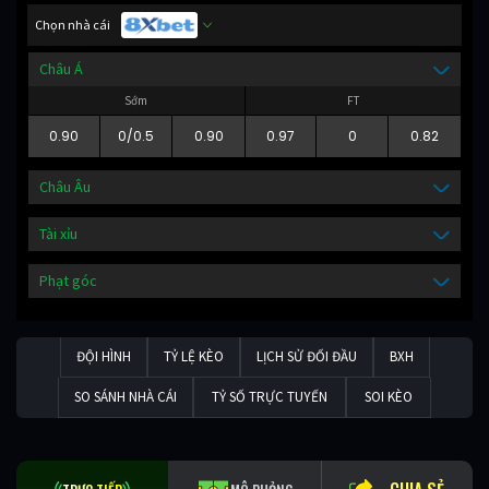
Chọn nhà cái
Châu Á
Sớm
FT
0.90
0/0.5
0.90
0.97
0
0.82
Châu Âu
Tài xỉu
Phạt góc
ĐỘI HÌNH
TỶ LỆ KÈO
LỊCH SỬ ĐỐI ĐẦU
BXH
SO SÁNH NHÀ CÁI
TỶ SỐ TRỰC TUYẾN
SOI KÈO