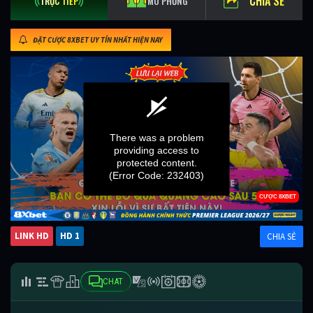
CHIA SẺ
TRỰC TIẾP
MÔ PHỎNG
ĐẶT CƯỢC 8XBET UY TÍN NHẤT HIỆN NAY
LINK HD
HD 1
CHIA SẺ
CHAT