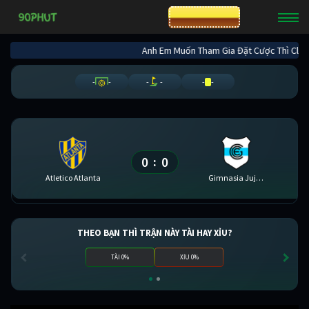
CƯỢC 8XBET
Anh Em Muốn Tham Gia Đặt Cược Thì 
-
-
-
-
-
-
0
0
:
Atletico Atlanta
Gimnasia Jujuy
THEO BẠN THÌ TRẬN NÀY TÀI HAY XỈU?
TÀI 0%
XỈU 0%